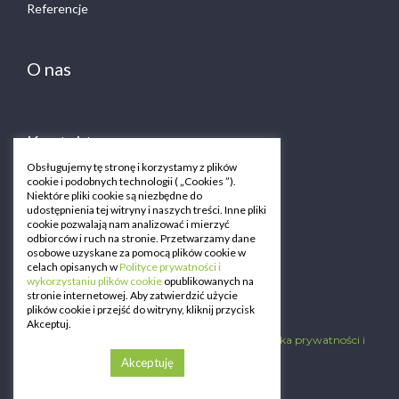
Referencje
O nas
Kontakt
Obsługujemy tę stronę i korzystamy z plików
cookie i podobnych technologii ( „Cookies ”).
Zgłaszanie nieprawidłowości (whistleblowing)
Niektóre pliki cookie są niezbędne do
udostępnienia tej witryny i naszych treści. Inne pliki
cookie pozwalają nam analizować i mierzyć
Ogłoszenia dla akcjonariuszy
odbiorców i ruch na stronie. Przetwarzamy dane
osobowe uzyskane za pomocą plików cookie w
celach opisanych w
Polityce prywatności i
wykorzystaniu plików cookie
opublikowanych na
stronie internetowej. Aby zatwierdzić użycie
plików cookie i przejść do witryny, kliknij przycisk
Akceptuj.
© Copyright 2020 Procyon Construction
Polityka prywatności i
cookies
Akceptuję
RODO