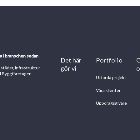
va i branschen sedan
Det här
Portfolio
gör vi
o
täder, infrastruktur,
ill Byggföretagen.
Utförda projekt
Våra klienter
Uppdragsgivare