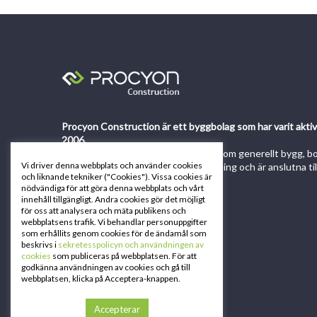
Procyon Construction är ett byggbolag som har varit akti
2006.
Vi utför kompletta betongarbeten inom generellt bygg, bos
Vi driver denna webbplats och använder cookies
industri etc. Vi följer svensk lagstiftning och är anslutna t
och liknande tekniker ("Cookies"). Vissa cookies är
nödvändiga för att göra denna webbplats och vårt
innehåll tillgängligt. Andra cookies gör det möjligt
för oss att analysera och mäta publikens och
webbplatsens trafik. Vi behandlar personuppgifter
som erhållits genom cookies för de ändamål som
beskrivs i
sekretesspolicyn och användningen av
cookies
som publiceras på webbplatsen. För att
godkänna användningen av cookies och gå till
webbplatsen, klicka på Acceptera-knappen.
Accepterar