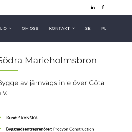
LIO
OM OSS
KONTAKT
SE
PL
Södra Marieholmsbron
Bygge av järnvägslinje över Göta
lv.
Kund:
SKANSKA
Byggnadsentreprenörer:
Procyon Construction